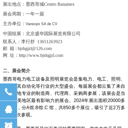
展出地点：墨西哥城
Centro Banamex
展会周期：
一年一届
主办单位：
Vanexpo SA de CV
中
国
组展：北京
盛华
国际展览有限公司
联系人：李行舒
13651263923
邮
箱
: bjshgjzl@126.com
网
址：
http://www.bjshgjzl.com
二、
展会简介
墨西哥电力电工设备及照明展览会是集电力、电工、照明、
测控及其自动化等行业的大型盛会。每届展会都云集了来自
끅
世界各地专业的制造商、代理商、采购商参展，该展会是当
地及中美地区最有影响力的展会。
20
24
年展出面积
2
0
000
多
뀩
平方米，分
A
馆
.
B
馆
.C
馆
，共
850
多个展位，吸引了近
2
万多
专业人次参观。
뀥