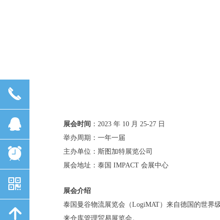
泰国曼谷物流展图标
끅
뀩
展会时间
：2023 年 10 月 25-27 日
举办周期：一年一届
뀥
主办单位：斯图加特展览公司
展会地址：泰国 IMPACT 会展中心
낃
展会介绍
泰国曼谷物流展览会（
LogiMAT）来自德国的世界级
녕
来仓库管理贸易展览会。