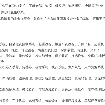
ogiMAT 的强力支持，了解仓储、
物流、供应链、物料搬运、冷链等行业的
，并获得直
接联系。
各地物流业的来参加展会，并作
为扩大东南亚国家投资业务的基地。更重要
系统、自动化及控制系统、
起重设备、搬运车及设备、升降平台、起重机
堆垛机、
托盘、转运设备、防滑垫及托盘、保护装置、传送机、夹具等
箱、旋转架、操作设备、检
查和维修、保护装置、拣选设备、仓库门/地
道等
及机器人手臂、传感器、视
觉系统、执行系统、生产规划、人力资源系统
、条码扫描、图像处理、数
据分析测重、测量仪器、集装箱管理、填充材
负载保护系统、模拟软件、
存储系统软件、派送及运输软件、库存管理软
行系统、工业风扇、燃料系
统、节能设备、能源环境技术、再循环及废物