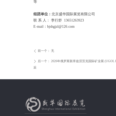
等
组团单位：
北京盛华国际展览有限公司
联 系 人： 李行舒
13651263923
E-mail：bjshgjzl@126.com
前一个：
无
ꄴ
后一个：
2026年俄罗斯新库兹涅茨克国际矿业展 (UGOL RO
ꄲ
采