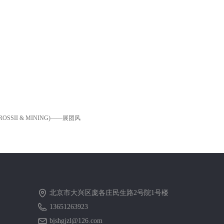
SSII & MINING)——展团风
北京市大兴区庞各庄民生路2号院1号楼
13651263923
bjshgjzl@126.com