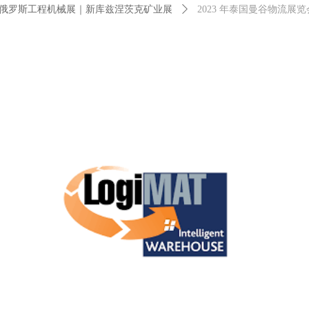
俄罗斯工程机械展｜新库兹涅茨克矿业展
ꄲ
2023 年泰国曼谷物流展览会 