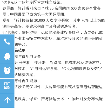
沙漠光伏与储能专区首次独立成馆。
参展商：预计吸引来自全球 30 余国的超 600 家顶尖企业参
展，中国展团已成为第一大国际展团。
观众：预计接待超 30,000 人次专业买家，其中 70% 以上为能
源巨头高管、基建承包商与政府采购决策者。
行业地位：依托沙特千亿级能源基建投资红利，该展会已成
为中国企业出海拓展中东市场、精准对接顶级能源巨头的黄
끅
金机遇期平台。
三、展品范围
뀩
电力系统与输配电设备
高压/低压开关柜、变压器、断路器、电缆电线及绝缘材料。
智能电网技术、AI 电网运维系统、5G 远程调度设备及数字
뀥
化变电站解决方案。
新能源与可再生能源
낃
耐高温防沙尘光伏组件、大容量储能系统及荒漠电站智能运
维方案。
风能发电设备、绿氢生产与储运技术、生物质能及分布式能
녕
源系统。